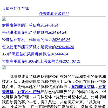
大型豆芽生产线
点击查看更多产品
耐用发芽机的订单信息
2024-04-24
手动淋水豆芽机产品信息网
2024-04-24
经济型豆芽机工作原理的探讨
2024-04-24
怎么使用节能豆芽机才是安全的
2024-04-24
350斤黑豆苗机采用哪种标准
2024-04-24
大型商用豆芽机90%以上买家的选择
2024-03-21
潍坊华盛豆芽机设备有限公司有好的产品和专业的销售和
技术团队，凭借雄厚实力和优秀员工队伍，公司在同行业中脱
颖而出。凭借卓越的品质和优质的服务，
多功能豆芽机
，
豆芽
去皮机
，
豆芽机生产线
产品已远销世界30多个国家和地区。强
化链接协作管理，从而从整体上提升公司整体效益。公司愿同
我们珍贵的客户—您，携手共进，共创美好未来。“以质为
本，以诚取信。”它一直鞭策着我们更加努力，坚持“以质量求