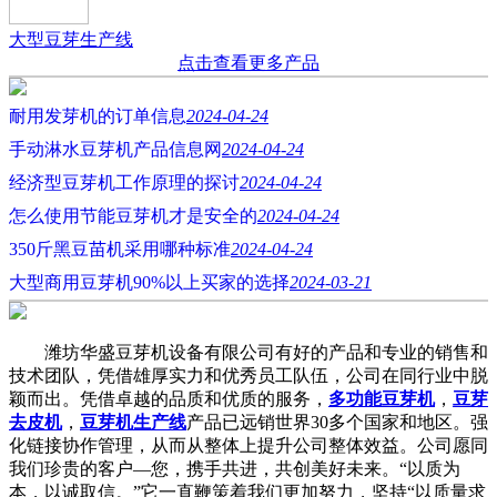
大型豆芽生产线
点击查看更多产品
耐用发芽机的订单信息
2024-04-24
手动淋水豆芽机产品信息网
2024-04-24
经济型豆芽机工作原理的探讨
2024-04-24
怎么使用节能豆芽机才是安全的
2024-04-24
350斤黑豆苗机采用哪种标准
2024-04-24
大型商用豆芽机90%以上买家的选择
2024-03-21
潍坊华盛豆芽机设备有限公司有好的产品和专业的销售和
技术团队，凭借雄厚实力和优秀员工队伍，公司在同行业中脱
颖而出。凭借卓越的品质和优质的服务，
多功能豆芽机
，
豆芽
去皮机
，
豆芽机生产线
产品已远销世界30多个国家和地区。强
化链接协作管理，从而从整体上提升公司整体效益。公司愿同
我们珍贵的客户—您，携手共进，共创美好未来。“以质为
本，以诚取信。”它一直鞭策着我们更加努力，坚持“以质量求