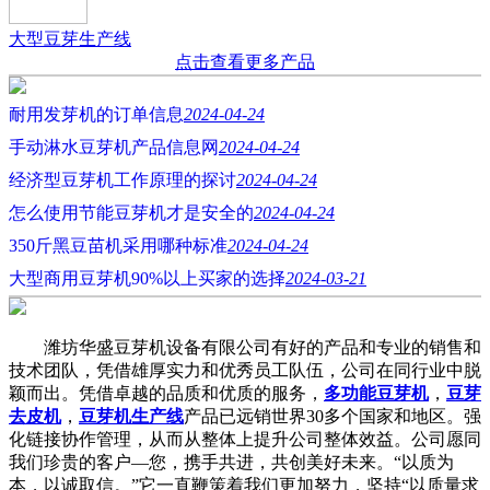
大型豆芽生产线
点击查看更多产品
耐用发芽机的订单信息
2024-04-24
手动淋水豆芽机产品信息网
2024-04-24
经济型豆芽机工作原理的探讨
2024-04-24
怎么使用节能豆芽机才是安全的
2024-04-24
350斤黑豆苗机采用哪种标准
2024-04-24
大型商用豆芽机90%以上买家的选择
2024-03-21
潍坊华盛豆芽机设备有限公司有好的产品和专业的销售和
技术团队，凭借雄厚实力和优秀员工队伍，公司在同行业中脱
颖而出。凭借卓越的品质和优质的服务，
多功能豆芽机
，
豆芽
去皮机
，
豆芽机生产线
产品已远销世界30多个国家和地区。强
化链接协作管理，从而从整体上提升公司整体效益。公司愿同
我们珍贵的客户—您，携手共进，共创美好未来。“以质为
本，以诚取信。”它一直鞭策着我们更加努力，坚持“以质量求